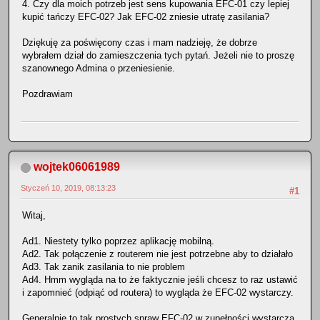
4. Czy dla moich potrzeb jest sens kupowania EFC-01 czy lepiej
kupić tańczy EFC-02? Jak EFC-02 zniesie utratę zasilania?
Dziękuję za poświęcony czas i mam nadzieję, że dobrze
wybrałem dział do zamieszczenia tych pytań. Jeżeli nie to proszę
szanownego Admina o przeniesienie.
Pozdrawiam
wojtek06061989
Styczeń 10, 2019, 08:13:23
#1
Witaj,
Ad1. Niestety tylko poprzez aplikację mobilną.
Ad2. Tak połączenie z routerem nie jest potrzebne aby to działało
Ad3. Tak zanik zasilania to nie problem
Ad4. Hmm wygląda na to że faktycznie jeśli chcesz to raz ustawić
i zapomnieć (odpiąć od routera) to wygląda że EFC-02 wystarczy.
Generalnie to tak prostych spraw EFC-02 w zupełności wystarcza,