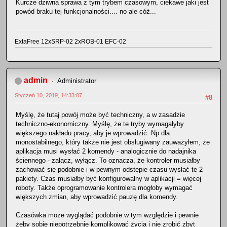
Kurcze dziwna sprawa z tym trybem czasowym, ciekawe jaki jest
powód braku tej funkcjonalności.... no ale cóż...
ExtaFree 12xSRP-02 2xROB-01 EFC-02
admin
Administrator
Styczeń 10, 2019, 14:33:07
#8
Myślę, że tutaj powój może być techniczny, a w zasadzie
techniczno-ekonomiczny. Myślę, że te tryby wymagałyby
większego nakładu pracy, aby je wprowadzić. Np dla
monostabilnego, który także nie jest obsługiwany zauważyłem, że
aplikacja musi wysłać 2 komendy - analogicznie do nadajnika
ściennego - załącz, wyłącz. To oznacza, że kontroler musiałby
zachować się podobnie i w pewnym odstępie czasu wysłać te 2
pakiety. Czas musiałby być konfigurowalny w aplikacji = więcej
roboty. Także oprogramowanie kontrolera mogłoby wymagać
większych zmian, aby wprowadzić pauzę dla komendy.
Czasówka może wyglądać podobnie w tym względzie i pewnie
żeby sobie niepotrzebnie komplikować życia i nie zrobić zbyt