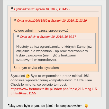
Cytat: admin w Styczeń 10, 2019, 11:44:25
Cytat: wojtek06061989 w Styczeń 10, 2019, 11:13:29
Kolego admin możesz sprecyzować
Cytat: admin w Styczeń 10, 2019, 10:30:57
Niestety są też ograniczenia, o których Zamel już
oficjalnie nie wspomina - np brak sterowania w
trybie czasowym (nie mylić z funkcjami
czasowymi w kontrolerze).
Bo o tym chyba nie słyszałem
Słyszałeś
Było to wspomniane przez michal1981
odnośnie wprowadzonej kompatybilności z Exta Free.
Chodziło mi o to, co opisuje ten post:
https://www.forumextalife.pl/index.php/topic,216.msg115
5.html#msg1155
Faktycznie było o tym, ale jakoś nie zarejestrowałem