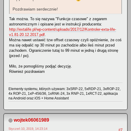
Pozdrawiam serdecznie!
Tak można. To się nazywa "Funkcje czasowe" z zegarem
astronomicznym i opisane jest w instrukcji producenta:
http://extalife.pl/wp-content/uploads/2017/12/Kontroler-exta-life-
v1.81-20.12.2017.pdf
.
Można nawet ustawić tzw offset czasowy czyli opóźnienie, że coś
ma się odpalić np 30 minut po zachodzie albo ileś minut przed
zachodem. Ograniczenie tutaj to 99 minut w jedną i drugą stronę
(przed / po).
Miło, że pomogliśmy podjąć decyzję.
Również pozdrawiam
Elementy systemu, których używam: 3xSRP-22, 5xRDP-21, 3xROP-22,
4x ROP-21, 1xP-456/36, 1xRNK-24, 3x RNP-21, 1xRCT-22, aplikacja
na Android oraz iOS + Home Assistant
wojtek06061989
Styczeń 10, 2019, 14:23:14
#7