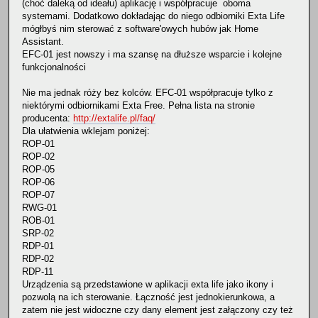
(choć daleką od ideału) aplikację i współpracuje oboma
systemami. Dodatkowo dokładając do niego odbiorniki Exta Life
mógłbyś nim sterować z software'owych hubów jak Home
Assistant.
EFC-01 jest nowszy i ma szansę na dłuższe wsparcie i kolejne
funkcjonalności
Nie ma jednak róży bez kolców. EFC-01 współpracuje tylko z
niektórymi odbiornikami Exta Free. Pełna lista na stronie
producenta:
http://extalife.pl/faq/
Dla ułatwienia wklejam poniżej:
ROP-01
ROP-02
ROP-05
ROP-06
ROP-07
RWG-01
ROB-01
SRP-02
RDP-01
RDP-02
RDP-11
Urządzenia są przedstawione w aplikacji exta life jako ikony i
pozwolą na ich sterowanie. Łączność jest jednokierunkowa, a
zatem nie jest widoczne czy dany element jest załączony czy też