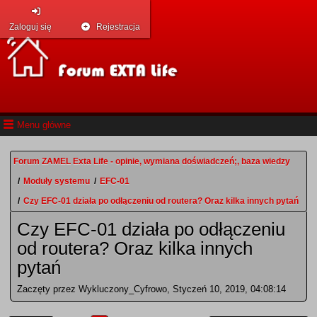
Zaloguj się
Rejestracja
Menu główne
Forum ZAMEL Exta Life - opinie, wymiana doświadczeń;, baza wiedzy
/
Moduły systemu
/
EFC-01
/
Czy EFC-01 działa po odłączeniu od routera? Oraz kilka innych pytań
Czy EFC-01 działa po odłączeniu
od routera? Oraz kilka innych
pytań
Zaczęty przez Wykluczony_Cyfrowo, Styczeń 10, 2019, 04:08:14