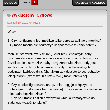
1
Strony
DO DOŁU
AKCJE UŻYTKOWNIKA
Wykluczony_Cyfrowo
Styczeń 10, 2019, 04:08:14
Witam,
1. Czy konfiguracja jest możliwa tylko poprzez aplikację mobilną?
Czy może można się podłączyć bezpośrednio z komputerem?
Mam 10 sterowników SRP-02 (ExtraFree) i chciałbym żeby
uruchamiały się automatycznie ze wschodem/zachodem słońca.
Jeżeli to nie jest możliwe (aby urządzenie wiedziało kiedy jest
wschód/zachód) to chciałbym aby robiły to w konkretnych
godzinach każdego dnia. Chciałbym aby działało to bez potrzeby
jakiejkolwiek (częstszej niż raz w roku) mojej interwencji.
2. Czy po skonfigurowaniu urządzenia mogę je odłączyć od
routera (jest to dla mnie bardzo ważne) i to czasowe uruchamianie
rolet nadal będzie działało?
3. Czy po utracie zasilania wszystko wróci automatycznie do
zadanego wcześniej planu?