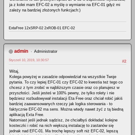
ja z kolei mam EFC-02 a myślę o wymianie na EFC-01 gdyż mi
zależy na bardziej złożonych funkcjach:)
ExtaFree 12xSRP-02 2xROB-01 EFC-02
admin
Administrator
Styczeń 10, 2019, 10:30:57
#2
Witaj,
Kolega powyżej w zasadzie odpowiedział na wszystkie Twoje
pytania. To czy lepiej EFC-01 czy EFC-02 to kwestia też tego co
chcesz z tym zrobić w najbliższym czasie oraz co planujesz w
przyszłości. Jeśli jesteś w 100% pewny, że tylko rolety i nie
będziesz rozbudowywał instalacji Eta Free oraz chciał robić jakiś
bardziej zaawansowanych rzeczy jak logika sterowania - to
faktycznie EFC-02 ma sens. Można wtedy nawet żyć z tą biedną
aplikacją Exta Free.
Natomiast jeśli jednak sądzisz, że chciałbyś dokładać kolejne
kosteczki i robić na nich większą instalację to zastanów się
jednak nad EFC-01. Ma trochę lepszy soft niż EFC-02, lepszą