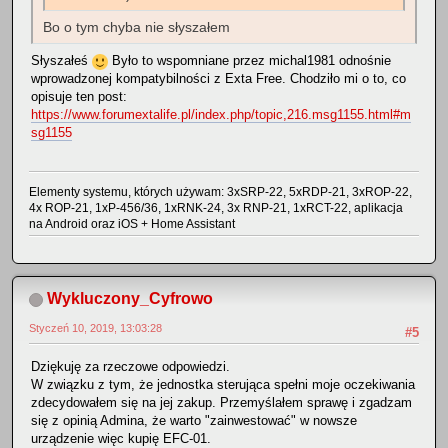
Bo o tym chyba nie słyszałem
Słyszałeś
Było to wspomniane przez michal1981 odnośnie
wprowadzonej kompatybilności z Exta Free. Chodziło mi o to, co
opisuje ten post:
https://www.forumextalife.pl/index.php/topic,216.msg1155.html#m
sg1155
Elementy systemu, których używam: 3xSRP-22, 5xRDP-21, 3xROP-22,
4x ROP-21, 1xP-456/36, 1xRNK-24, 3x RNP-21, 1xRCT-22, aplikacja
na Android oraz iOS + Home Assistant
Wykluczony_Cyfrowo
Styczeń 10, 2019, 13:03:28
#5
Dziękuję za rzeczowe odpowiedzi.
W związku z tym, że jednostka sterująca spełni moje oczekiwania
zdecydowałem się na jej zakup. Przemyślałem sprawę i zgadzam
się z opinią Admina, że warto "zainwestować" w nowsze
urządzenie więc kupię EFC-01.