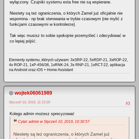
wyłączony. Czujniki systemu exta free nie są wspierane.
Niestety są też ograniczenia, o których Zamel już oficjalnie nie
wspomina - np brak sterowania w trybie czasowym (nie mylić z
funkcjami czasowymi w kontrolerze).
Tak więc musisz to sobie spokojnie przemyśleć i zdecydować w
co lepiej pójść.
Elementy systemu, których używam: 3xSRP-22, 5xRDP-21, 3xROP-22,
4x ROP-21, 1xP-456/36, 1xRNK-24, 3x RNP-21, 1xRCT-22, aplikacja
na Android oraz iOS + Home Assistant
wojtek06061989
Styczeń 10, 2019, 11:13:29
#3
Kolego admin możesz sprecyzować
Cytat: admin w Styczeń 10, 2019, 10:30:57
Niestety są też ograniczenia, o których Zamel już