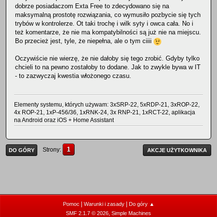
dobrze posiadaczom Exta Free to zdecydowano się na
maksymalną prostotę rozwiązania, co wymusiło pozbycie się tych
trybów w kontrolerze. Ot taki trochę i wilk syty i owca cała. No i
też komentarze, że nie ma kompatybilności są już nie na miejscu.
Bo przecież jest, tyle, że niepełna, ale o tym ciiii
Oczywiście nie wierzę, że nie dałoby się tego zrobić. Gdyby tylko
chcieli to na pewno zostałoby to dodane. Jak to zwykle bywa w IT
- to zazwyczaj kwestia włożonego czasu.
Elementy systemu, których używam: 3xSRP-22, 5xRDP-21, 3xROP-22,
4x ROP-21, 1xP-456/36, 1xRNK-24, 3x RNP-21, 1xRCT-22, aplikacja
na Android oraz iOS + Home Assistant
1
Strony
DO GÓRY
AKCJE UŻYTKOWNIKA
|
|
Pomoc
Warunki i zasady
Do góry ▲
,
SMF 2.1.7 © 2026
Simple Machines