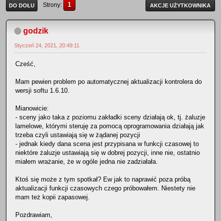
1
Strony
DO DOŁU
AKCJE UŻYTKOWNIKA
godzik
Styczeń 24, 2021, 20:49:11
Cześć,
Mam pewien problem po automatycznej aktualizacji kontrolera do
wersji softu 1.6.10.
Mianowicie:
- sceny jako taka z poziomu zakładki sceny działają ok, tj. żaluzje
lamelowe, którymi steruję za pomocą oprogramowania działają jak
trzeba czyli ustawiają się w żądanej pozycji
- jednak kiedy dana scena jest przypisana w funkcji czasowej to
niektóre żaluzje ustawiają się w dobrej pozycji, inne nie, ostatnio
miałem wrażanie, że w ogóle jedna nie zadziałała.
Ktoś się może z tym spotkał? Ew jak to naprawić poza próbą
aktualizacji funkcji czasowych czego próbowałem. Niestety nie
mam też kopii zapasowej.
Pozdrawiam,