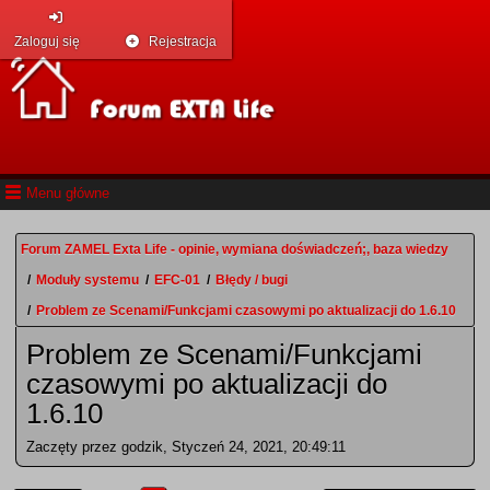
Zaloguj się
Rejestracja
Menu główne
Forum ZAMEL Exta Life - opinie, wymiana doświadczeń;, baza wiedzy
/
Moduły systemu
/
EFC-01
/
Błędy / bugi
/
Problem ze Scenami/Funkcjami czasowymi po aktualizacji do 1.6.10
Problem ze Scenami/Funkcjami
czasowymi po aktualizacji do
1.6.10
Zaczęty przez godzik, Styczeń 24, 2021, 20:49:11