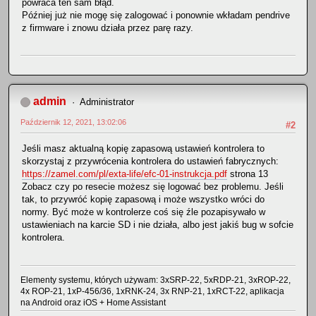
powraca ten sam błąd.
Później już nie mogę się zalogować i ponownie wkładam pendrive
z firmware i znowu działa przez parę razy.
admin
Administrator
Październik 12, 2021, 13:02:06
#2
Jeśli masz aktualną kopię zapasową ustawień kontrolera to
skorzystaj z przywrócenia kontrolera do ustawień fabrycznych:
https://zamel.com/pl/exta-life/efc-01-instrukcja.pdf
strona 13
Zobacz czy po resecie możesz się logować bez problemu. Jeśli
tak, to przywróć kopię zapasową i może wszystko wróci do
normy. Być może w kontrolerze coś się źle pozapisywało w
ustawieniach na karcie SD i nie działa, albo jest jakiś bug w sofcie
kontrolera.
Elementy systemu, których używam: 3xSRP-22, 5xRDP-21, 3xROP-22,
4x ROP-21, 1xP-456/36, 1xRNK-24, 3x RNP-21, 1xRCT-22, aplikacja
na Android oraz iOS + Home Assistant