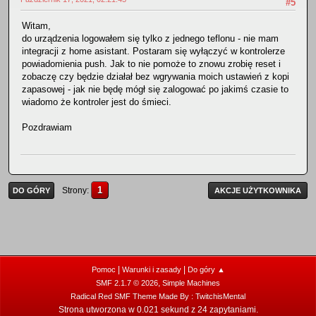
#5
Witam,
do urządzenia logowałem się tylko z jednego teflonu - nie mam
integracji z home asistant. Postaram się wyłączyć w kontrolerze
powiadomienia push. Jak to nie pomoże to znowu zrobię reset i
zobaczę czy będzie działał bez wgrywania moich ustawień z kopi
zapasowej - jak nie będę mógł się zalogować po jakimś czasie to
wiadomo że kontroler jest do śmieci.
Pozdrawiam
1
Strony
DO GÓRY
AKCJE UŻYTKOWNIKA
|
|
Pomoc
Warunki i zasady
Do góry ▲
,
SMF 2.1.7 © 2026
Simple Machines
Radical Red SMF Theme Made By : TwitchisMental
Strona utworzona w 0.021 sekund z 24 zapytaniami.