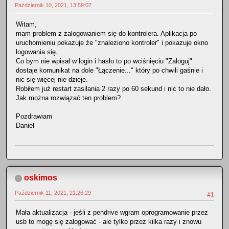
Październik 10, 2021, 13:59:07
Witam,
mam problem z zalogowaniem się do kontrolera. Aplikacja po
uruchomieniu pokazuje że "znaleziono kontroler" i pokazuje okno
logowania się.
Co bym nie wpisał w login i hasło to po wciśnięciu "Zaloguj"
dostaje komunikat na dole "Łączenie..." który po chwili gaśnie i
nic się więcej nie dzieje.
Robiłem już restart zasilania 2 razy po 60 sekund i nic to nie dało.
Jak można rozwiązać ten problem?
Pozdrawiam
Daniel
oskimos
Październik 11, 2021, 21:26:29
#1
Mała aktualizacja - jeśli z pendrive wgram oprogramowanie przez
usb to mogę się zalogować - ale tylko przez kilka razy i znowu