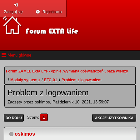
Zaloguj się
Rejestracja
Menu główne
Forum ZAMEL Exta Life - opinie, wymiana doświadczeń;, baza wiedzy
/
Moduły systemu
/
EFC-01
/
Problem z logowaniem
Problem z logowaniem
Zaczęty przez oskimos, Październik 10, 2021, 13:59:07
1
Strony
DO DOŁU
AKCJE UŻYTKOWNIKA
oskimos