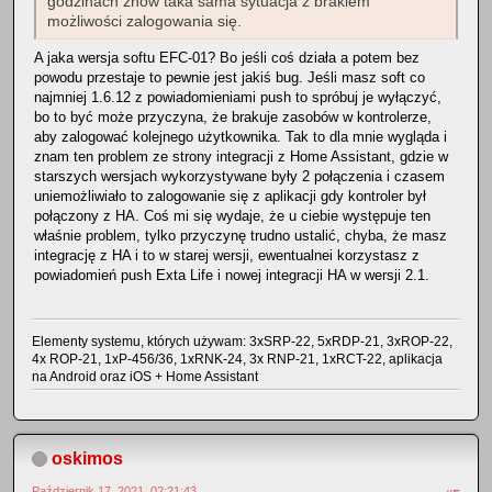
godzinach znów taka sama sytuacja z brakiem
możliwości zalogowania się.
A jaka wersja softu EFC-01? Bo jeśli coś działa a potem bez
powodu przestaje to pewnie jest jakiś bug. Jeśli masz soft co
najmniej 1.6.12 z powiadomieniami push to spróbuj je wyłączyć,
bo to być może przyczyna, że brakuje zasobów w kontrolerze,
aby zalogować kolejnego użytkownika. Tak to dla mnie wygląda i
znam ten problem ze strony integracji z Home Assistant, gdzie w
starszych wersjach wykorzystywane były 2 połączenia i czasem
uniemożliwiało to zalogowanie się z aplikacji gdy kontroler był
połączony z HA. Coś mi się wydaje, że u ciebie występuje ten
właśnie problem, tylko przyczynę trudno ustalić, chyba, że masz
integrację z HA i to w starej wersji, ewentualnei korzystasz z
powiadomień push Exta Life i nowej integracji HA w wersji 2.1.
Elementy systemu, których używam: 3xSRP-22, 5xRDP-21, 3xROP-22,
4x ROP-21, 1xP-456/36, 1xRNK-24, 3x RNP-21, 1xRCT-22, aplikacja
na Android oraz iOS + Home Assistant
oskimos
Październik 17, 2021, 02:21:43