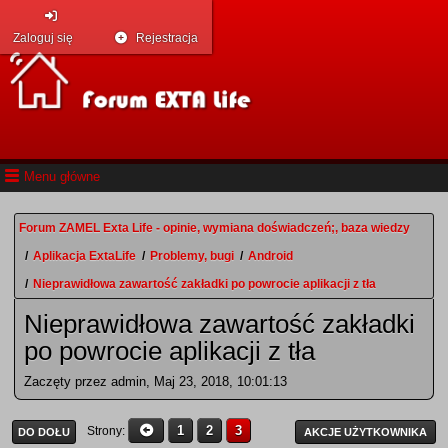
Zaloguj się
Rejestracja
Menu główne
Forum ZAMEL Exta Life - opinie, wymiana doświadczeń;, baza wiedzy
/
Aplikacja ExtaLife
/
Problemy, bugi
/
Android
/
Nieprawidłowa zawartość zakładki po powrocie aplikacji z tła
Nieprawidłowa zawartość zakładki
po powrocie aplikacji z tła
Zaczęty przez admin, Maj 23, 2018, 10:01:13
1
2
3
Strony
DO DOŁU
AKCJE UŻYTKOWNIKA