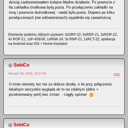
dzisiaj zaobserwowałem kolejne błędne działanie. Po powrocie z
tła zakładka środkowa byłą pusta. Po przełączeniu zakładki na
inną i powrocie dośrodkowej - nadal była pusta. Dopiero po kilku
przełączeniach (nie odświeżeniach) wypełniła się zawartością.
Elementy systemu, których używam: 3xSRP-22, 5xRDP-21, 3xROP-22,
4x ROP-21, 1xP-456/36, 1xRNK-24, 3x RNP-21, 1xRCT-22, aplikacja
na Android oraz iOS + Home Assistant
SebiCo
Sierpień 05, 2018, 19:37:06
#31
U mnie niestety też nie za dobrze działa, o ile przy połączeniu
lokalnym wszystko wygląda ok to na zdalnym (ddns +
przekierowany port) bez zmian - ciągły spinner
SebiCo