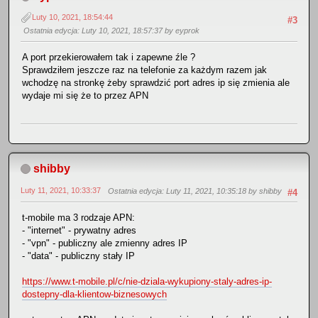
Luty 10, 2021, 18:54:44
#3
Ostatnia edycja
: Luty 10, 2021, 18:57:37 by eyprok
A port przekierowałem tak i zapewne źle ?
Sprawdziłem jeszcze raz na telefonie za każdym razem jak
wchodzę na stronkę żeby sprawdzić port adres ip się zmienia ale
wydaje mi się że to przez APN
shibby
Luty 11, 2021, 10:33:37
Ostatnia edycja
: Luty 11, 2021, 10:35:18 by shibby
#4
t-mobile ma 3 rodzaje APN:
- "internet" - prywatny adres
- "vpn" - publiczny ale zmienny adres IP
- "data" - publiczny stały IP
https://www.t-mobile.pl/c/nie-dziala-wykupiony-staly-adres-ip-
dostepny-dla-klientow-biznesowych