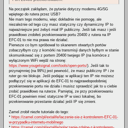
Na początek zakłądam, że pytanie dotyczy modemu 4G/5G
wpiętego do rutera przez USB?
Nie mam tego modemu, więc dokładnie nie pomogę, ale
niezależnie od tego czy masz statyczny czy dynamiczny IP to
najważniejsze jest żebyś miał IP publiczny. Jeśli tak masz i jeśli
prawidłowo zrobiłeś przekierowanie portu 20400 z rutera na IP
EFC-01 to nie ma prawa nie działać.
Pierwsze co bym spróbował to skanerem otwartych portów
zobaczyłbym czy z komórki na transmisji danych byłbym w stanie
skomunikować się z portem 20400 twojego IP (na komórce z
wyłączonym WiFi wejdź na stronę:
https://www.yougetsignal.com/tools/open-ports/
). Jeśli tak to
przynajmniej (na 99%) jest pewność, że masz publiczny IP i że
ruter go nie blokuje. Jeśli podając w aplikacji ten IP nie możesz
podłączyć się w aplikacji do EFC-01 to najprawdopodobniej
przekierowanie portu nie działa i musisz sprawdzić jak to u ciebie
zrobić prawidłowo na ruterze. Pamiętaj, ze przy przekierowaniu
EFC-01 powinien mieć statyczne IP w sieci lokalnej, bo
przekierowanie przestanie działać jeśli IP się zmieni.
Zamel zrobił niezłe tutoriale do tego:
*
https://zamel.com/pl/extalife/laczenie-sie-z-kontrolerem-EFC-01-
w-przypadku-internetu-mobilnego
*
https://zamel.com/pl/extalife/polaczenie-zdalne-z-kontrolerem-