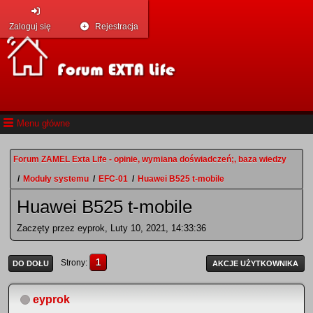
Zaloguj się
Rejestracja
Menu główne
Forum ZAMEL Exta Life - opinie, wymiana doświadczeń;, baza wiedzy
/
Moduły systemu
/
EFC-01
/
Huawei B525 t-mobile
Huawei B525 t-mobile
Zaczęty przez eyprok, Luty 10, 2021, 14:33:36
1
Strony
DO DOŁU
AKCJE UŻYTKOWNIKA
eyprok