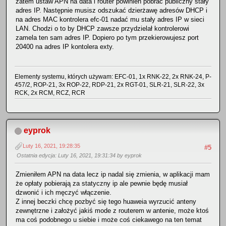
zatem ustaw APN na data i router powinien pobrać publiczny stały
adres IP. Następnie musisz odszukać dzierżawę adresów DHCP i
na adres MAC kontrolera efc-01 nadać mu stały adres IP w sieci
LAN. Chodzi o to by DHCP zawsze przydzielał kontrolerowi
zamela ten sam adres IP. Dopiero po tym przekierowujesz port
20400 na adres IP kontolera exty.
Elementy systemu, których używam: EFC-01, 1x RNK-22, 2x RNK-24, P-
457/2, ROP-21, 3x ROP-22, RDP-21, 2x RGT-01, SLR-21, SLR-22, 3x
RCK, 2x RCM, RCZ, RCR
eyprok
Luty 16, 2021, 19:28:35
#5
Ostatnia edycja
: Luty 16, 2021, 19:31:34 by eyprok
Zmieniłem APN na data lecz ip nadal się zmienia, w aplikacji mam
że opłaty pobierają za statyczny ip ale pewnie będę musiał
dzwonić i ich męczyć włączenie.
Z innej beczki chcę pozbyć się tego huaweia wyrzucić anteny
zewnętrzne i założyć jakiś mode z routerem w antenie, może ktoś
ma coś podobnego u siebie i może coś ciekawego na ten temat