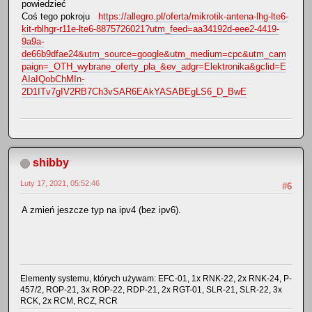
powiedzieć
Coś tego pokroju
https://allegro.pl/oferta/mikrotik-antena-lhg-lte6-
kit-rblhgr-r11e-lte6-8875726021?utm_feed=aa34192d-eee2-4419-
9a9a-
de66b9dfae24&utm_source=google&utm_medium=cpc&utm_cam
paign=_OTH_wybrane_oferty_pla_&ev_adgr=Elektronika&gclid=E
AIaIQobChMIn-
2D1ITv7gIV2RB7Ch3vSAR6EAkYASABEgLS6_D_BwE
shibby
Luty 17, 2021, 05:52:46
#6
A zmień jeszcze typ na ipv4 (bez ipv6).
Elementy systemu, których używam: EFC-01, 1x RNK-22, 2x RNK-24, P-
457/2, ROP-21, 3x ROP-22, RDP-21, 2x RGT-01, SLR-21, SLR-22, 3x
RCK, 2x RCM, RCZ, RCR