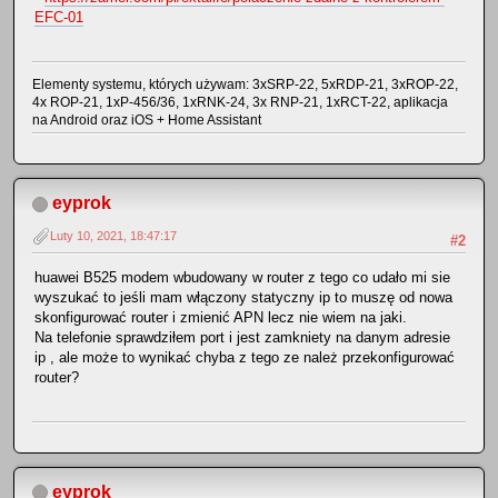
EFC-01
Elementy systemu, których używam: 3xSRP-22, 5xRDP-21, 3xROP-22,
4x ROP-21, 1xP-456/36, 1xRNK-24, 3x RNP-21, 1xRCT-22, aplikacja
na Android oraz iOS + Home Assistant
eyprok
Luty 10, 2021, 18:47:17
#2
huawei B525 modem wbudowany w router z tego co udało mi sie
wyszukać to jeśli mam włączony statyczny ip to muszę od nowa
skonfigurować router i zmienić APN lecz nie wiem na jaki.
Na telefonie sprawdziłem port i jest zamkniety na danym adresie
ip , ale może to wynikać chyba z tego ze należ przekonfigurować
router?
eyprok