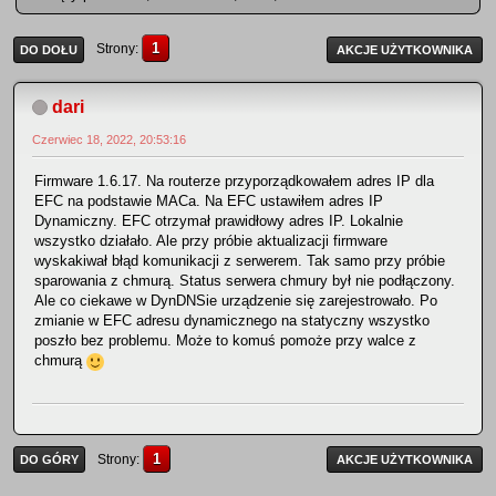
1
Strony
DO DOŁU
AKCJE UŻYTKOWNIKA
dari
Czerwiec 18, 2022, 20:53:16
Firmware 1.6.17. Na routerze przyporządkowałem adres IP dla
EFC na podstawie MACa. Na EFC ustawiłem adres IP
Dynamiczny. EFC otrzymał prawidłowy adres IP. Lokalnie
wszystko działało. Ale przy próbie aktualizacji firmware
wyskakiwał błąd komunikacji z serwerem. Tak samo przy próbie
sparowania z chmurą. Status serwera chmury był nie podłączony.
Ale co ciekawe w DynDNSie urządzenie się zarejestrowało. Po
zmianie w EFC adresu dynamicznego na statyczny wszystko
poszło bez problemu. Może to komuś pomoże przy walce z
chmurą
1
Strony
DO GÓRY
AKCJE UŻYTKOWNIKA